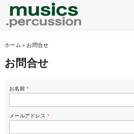
S
k
i
p
ホーム
»
お問合せ
t
o
お問合せ
c
o
お名前
*
n
t
e
メールアドレス
*
n