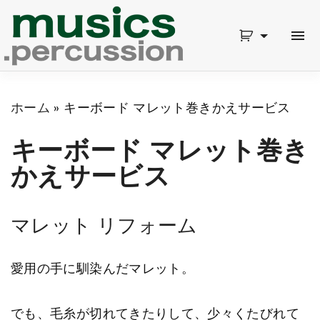
S
k
i
p
ホーム
»
キーボード マレット巻きかえサービス
t
o
キーボード マレット巻き
c
かえサービス
o
n
マレット リフォーム
t
愛用の手に馴染んだマレット。
e
n
でも、毛糸が切れてきたりして、少々くたびれて