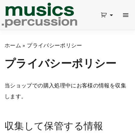
S
k
i
p
ホーム
»
プライバシーポリシー
t
o
プライバシーポリシー
c
o
当ショップでの購入処理中にお客様の情報を収集
n
します。
t
e
収集して保管する情報
n