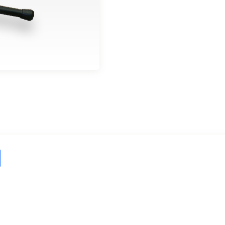
ス
タ
ン
ド
T
B
-
9
8
個