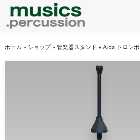
S
k
i
p
ホーム
»
ショップ
»
管楽器スタンド
»
Aida トロン
t
o
c
o
n
t
e
n