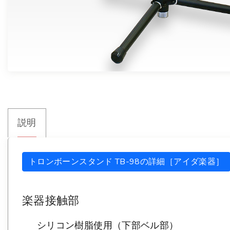
説明
トロンボーンスタンド TB-98の詳細［アイダ楽器］
楽器接触部
シリコン樹脂使用（下部ベル部）