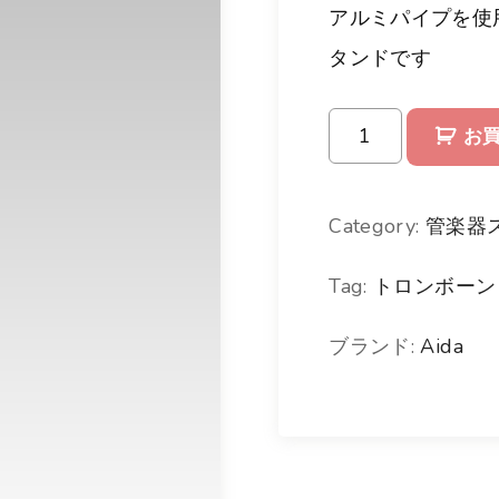
アルミパイプを使
タンドです
A
お
i
d
Category:
管楽器
a
Tag:
トロンボーン
ト
ロ
ブランド:
Aida
ン
ボ
ー
ン