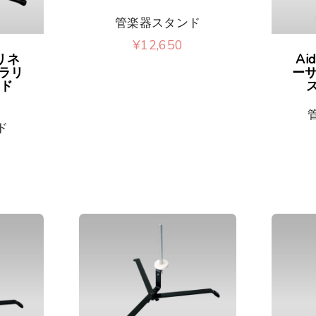
管楽器スタンド
¥
12,650
リネ
Ai
ラリ
ー
ンド
ス
ド