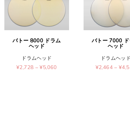
t
こ
こ
バトー 8000 ドラム
バトー 7000 
の
の
ヘッド
ヘッド
商
商
ドラムヘッド
ドラムヘッ
品
品
価
¥
2,728
–
¥
5,060
¥
2,464
–
¥
4,
格
こ
こ
に
に
帯
:
の
の
は
は
¥
2
商
商
複
複
,
7
品
品
数
数
2
8
に
に
の
の
–
¥
は
は
バ
バ
5