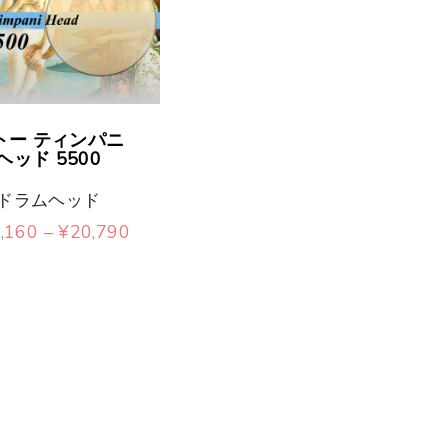
トー ティンパニ
ヘッド 5500
ドラムヘッド
価
,160
–
¥
20,790
格
こ
帯
:
の
¥
1
商
7
,
品
1
6
に
0
–
は
¥