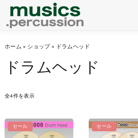
S
k
i
p
ホーム
»
ショップ
»
ドラムヘッド
t
ドラムヘッド
o
c
o
n
全4件を表示
t
e
セール
セール
n