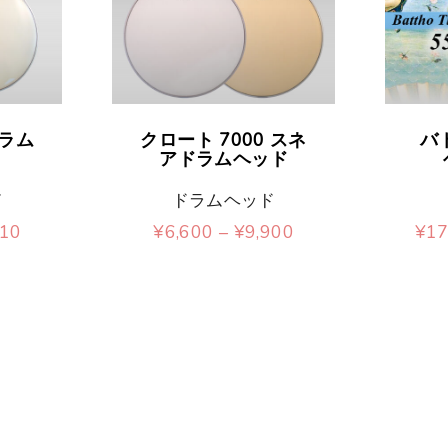
こ
こ
ドラム
クロート 7000 スネ
バ
の
の
アドラムヘッド
商
商
ド
ドラムヘッド
品
品
価
価
510
¥
6,600
–
¥
9,900
¥
17
格
格
こ
に
に
帯
帯
:
:
の
は
は
¥
¥
2
6
商
複
複
,
,
4
6
品
数
数
6
0
4
0
に
の
の
–
–
¥
¥
は
バ
バ
4
9