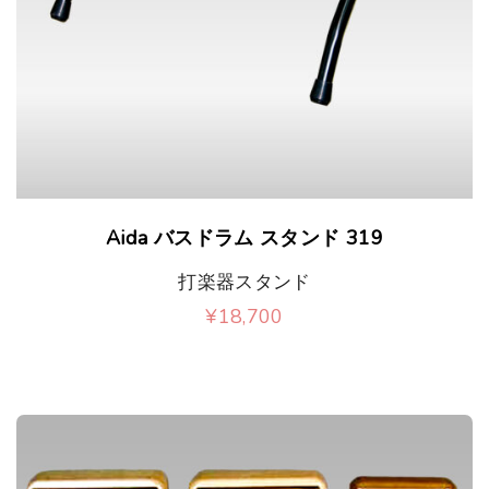
が
シ
あ
ョ
り
ン
ま
が
す
あ
。
り
Aida バスドラム スタンド 319
オ
ま
打楽器スタンド
プ
す
¥
18,700
シ
。
ョ
オ
ン
プ
は
シ