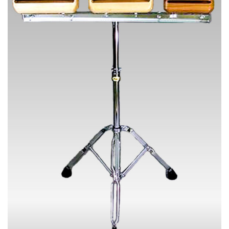
商
ョ
品
ン
ペ
は
ー
商
ジ
品
か
ペ
ら
ー
選
ジ
択
か
で
ら
き
選
ま
択
す
で