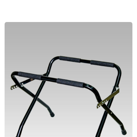
こ
帯
に
:
の
¥
は
4
商
6
複
,
品
2
数
0
に
0
の
–
は
¥
バ
5
複
3
リ
,
数
9
エ
0
の
0
ー
バ
シ
リ
ョ
エ
ン
ー