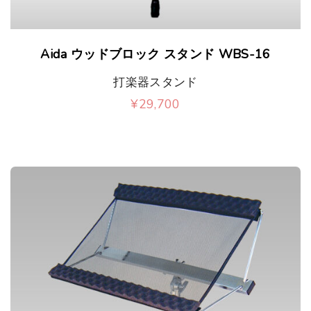
き
ま
Aida ウッドブロック スタンド WBS-16
す
打楽器スタンド
¥
29,700