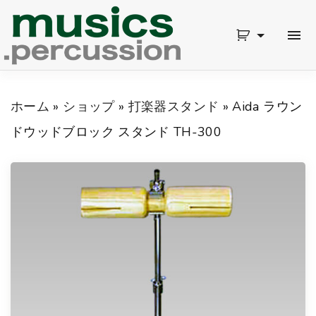
S
k
i
p
ホーム
»
ショップ
»
打楽器スタンド
»
Aida ラウン
t
ドウッドブロック スタンド TH-300
o
c
o
n
t
e
n