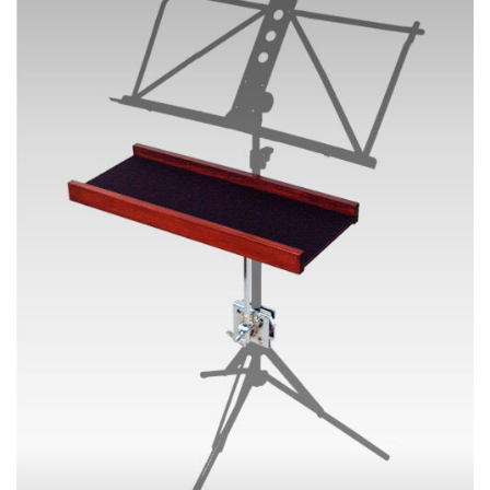
ン
ド
T
H
-
3
0
0
個