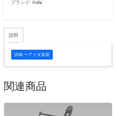
ブランド:
Aida
ラ
ウ
ン
ド
説明
ウ
ッ
詳細 〜アイダ楽器
ド
ブ
ロ
関連商品
ッ
ク
ス
タ