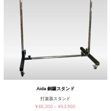
こ
Aida 銅鑼スタンド
の
打楽器スタンド
商
価
¥
46,200
–
¥
53,900
品
格