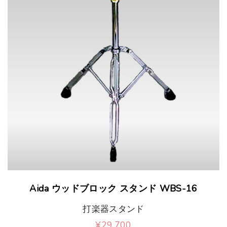
品
の
0
か
ー
ペ
バ
ら
シ
ー
リ
選
ョ
ジ
エ
択
ン
か
ー
で
が
ら
シ
き
あ
選
ョ
ま
り
択
ン
す
ま
で
が
す
き
あ
。
ま
り
Aida ウッドブロック スタンド WBS-16
オ
す
ま
打楽器スタンド
プ
す
¥
29,700