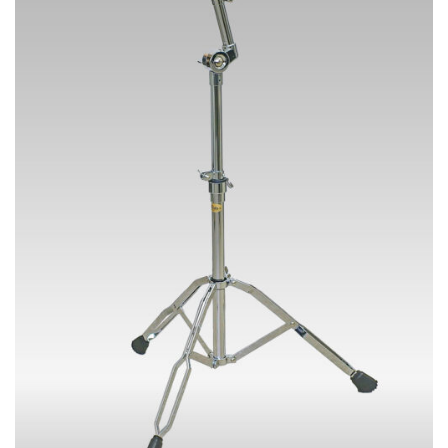
0
の
–
は
¥
バ
5
複
3
リ
,
数
9
エ
0
の
0
ー
バ
シ
リ
ョ
エ
ン
ー
が
シ
あ
ョ
り
ン
ま
が