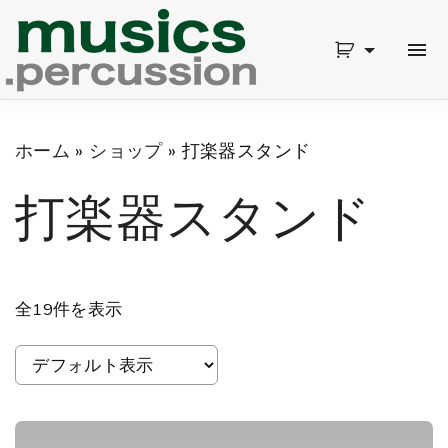
S
k
i
p
ホーム
»
ショップ
»
打楽器スタンド
t
打楽器スタンド
o
c
o
n
全19件を表示
t
e
n