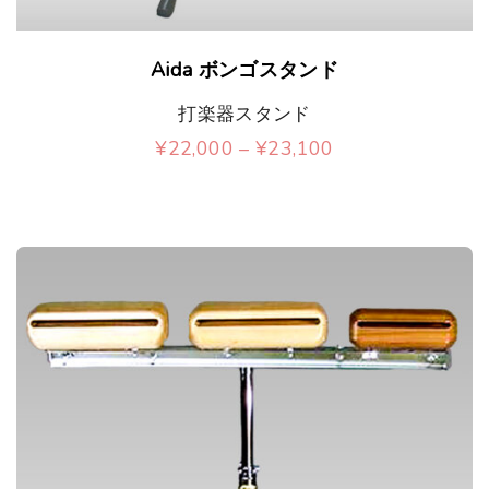
す
あ
。
こ
り
Aida ボンゴスタンド
オ
の
ま
打楽器スタンド
プ
商
す
価
¥
22,000
–
¥
23,100
シ
品
格
。
こ
帯
ョ
に
:
オ
の
¥
ン
は
2
プ
商
2
は
複
,
シ
品
0
商
数
0
ョ
に
0
品
の
–
ン
は
¥
ペ
バ
2
は
複
3
ー
リ
,
商
数
1
ジ
エ
0