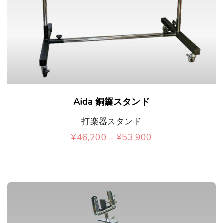
こ
Aida 銅鑼スタンド
の
打楽器スタンド
商
価
¥
46,200
–
¥
53,900
品
格
こ
帯
に
:
の
¥
は
4
商
6
複
,
品
2
数
0
に