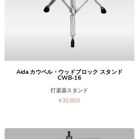
か
で
ら
き
選
ま
択
す
で
き
ま
Aida カウベル・ウッドブロック スタンド
CWB-16
す
打楽器スタンド
¥
30,800