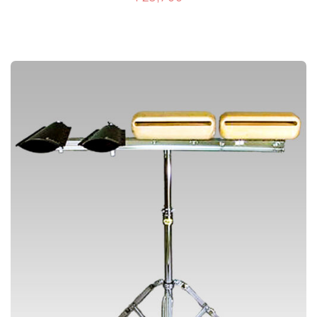
シ
。
ョ
オ
ン
プ
は
シ
商
ョ
品
ン
ペ
は
ー
商
ジ
品
か
ペ
ら
ー
選
ジ
択