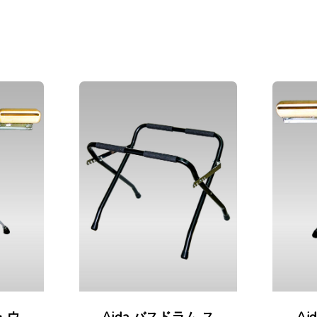
・ウ
Aida バスドラム ス
Ai