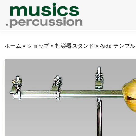
S
k
i
p
ホーム
»
ショップ
»
打楽器スタンド
»
Aida テンプ
t
o
c
o
n
t
e
n