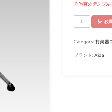
※写真のテンプル
A
お
i
d
Category:
打楽器
a
ブランド:
Aida
テ
ン
プ
ル
ブ
ロ
ッ