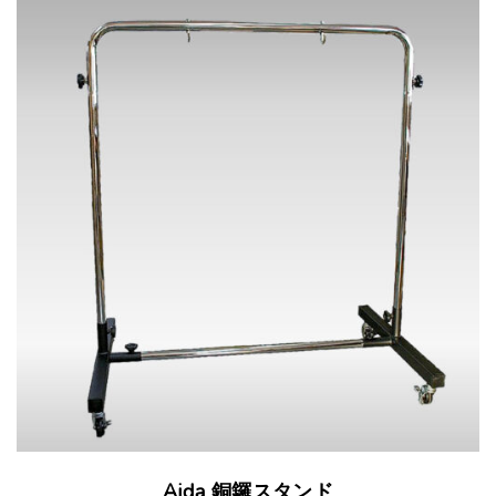
こ
Aida 銅鑼スタンド