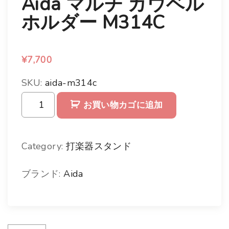
Aida マルチ カウベル
ホルダー M314C
¥
7,700
SKU:
aida-m314c
A
お買い物カゴに追加
i
d
Category:
打楽器スタンド
a
ブランド:
Aida
マ
ル
チ