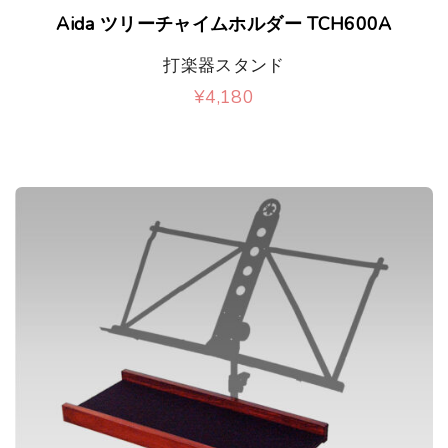
き
選
Aida ツリーチャイムホルダー TCH600A
ま
択
打楽器スタンド
す
で
¥
4,180
き
ま
す