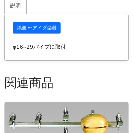
カ
説明
ウ
ベ
詳細 〜アイダ楽器
ル
ホ
φ16~29パイプに取付
ル
ダ
ー
関連商品
M
3
1
4
C