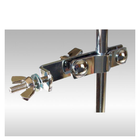
ン
プ
は
シ
商
ョ
品
ン
ペ
は
ー
商
ジ
品
か
ペ
ら
ー
選
ジ
択
か
で
ら