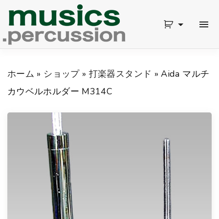
S
k
i
p
ホーム
»
ショップ
»
打楽器スタンド
»
Aida マルチ
t
カウベルホルダー M314C
o
c
o
n
t
e
n