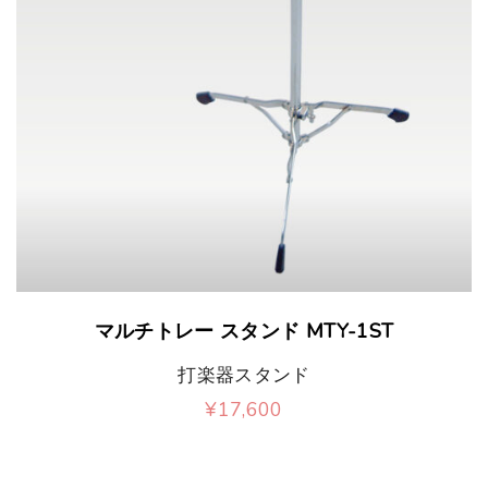
リ
ョ
エ
ン
ー
が
シ
あ
ョ
り
ン
ま
が
す
あ
。
り
マルチトレー スタンド MTY-1ST
オ
ま
打楽器スタンド
プ
す
¥
17,600
シ
。
ョ
オ