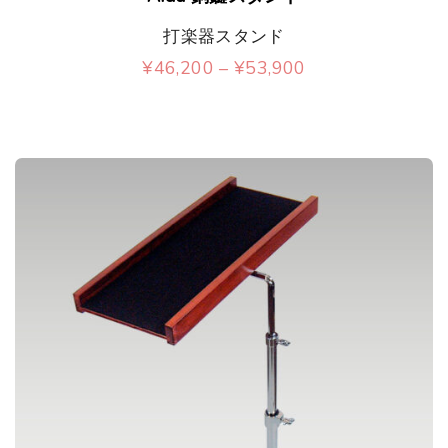
の
打楽器スタンド
商
価
¥
46,200
–
¥
53,900
品
格
こ
帯
に
:
の
¥
は
4
商
6
複
,
品
2
数
0
に
0
の
–
は
¥
バ
5
複
3
リ
,
数
9
エ
0
の
0
ー
バ
シ