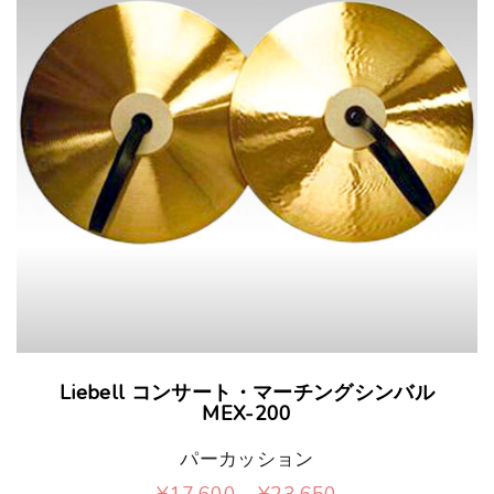
品
ン
ペ
は
ー
商
ジ
品
か
ペ
ら
ー
選
ジ
択
か
で
ら
き
こ
選
Liebell コンサート・マーチングシンバル
ま
の
MEX-200
択
す
商
で
パーカッション
品
価
¥
17,600
–
¥
23,650