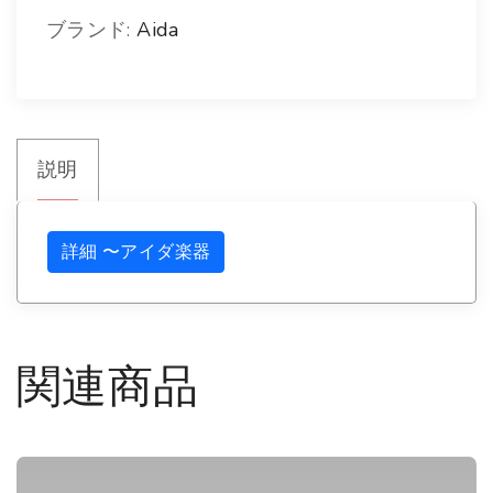
ン
ブランド:
Aida
サ
ー
ト
説明
シ
ン
バ
詳細 〜アイダ楽器
ル
ス
タ
関連商品
ン
ド
3