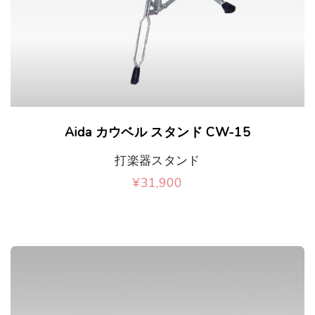
あ
ョ
り
ン
ま
が
す
あ
。
り
Aida カウベル スタンド CW-15
オ
ま
打楽器スタンド
プ
す
¥
31,900
シ
。
ョ
オ
ン
プ
は
シ
商
ョ