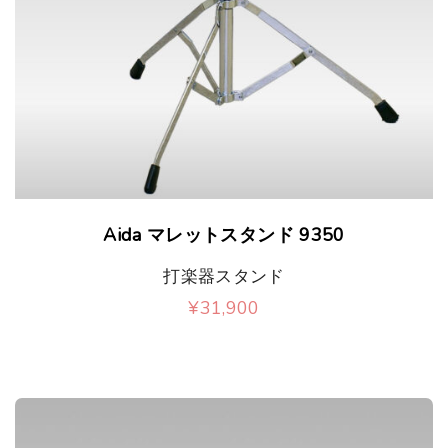
ー
が
シ
あ
ョ
り
ン
ま
が
す
あ
。
り
オ
Aida マレットスタンド 9350
ま
プ
打楽器スタンド
す
シ
¥
31,900
。
ョ
オ
ン
プ
は
シ