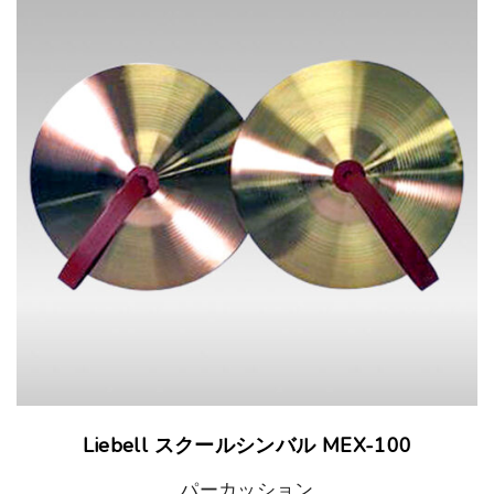
商
ョ
品
ン
ペ
は
ー
商
ジ
品
か
ペ
ら
ー
選
ジ
択
か
で
ら
き
こ
選
ま
Liebell スクールシンバル MEX-100
の
択
す
パーカッション