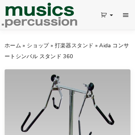
S
k
i
p
ホーム
»
ショップ
»
打楽器スタンド
»
Aida コンサ
t
ートシンバル スタンド 360
o
c
o
n
t
e
n