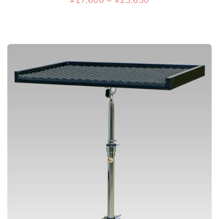
き
格
こ
に
帯
ま
:
の
は
¥
す
1
商
複
7
,
品
数
6
0
に
の
0
–
は
バ
¥
2
複
リ
3
,
数
エ
6
5
の
ー
0
バ
シ
リ
ョ
エ
ン