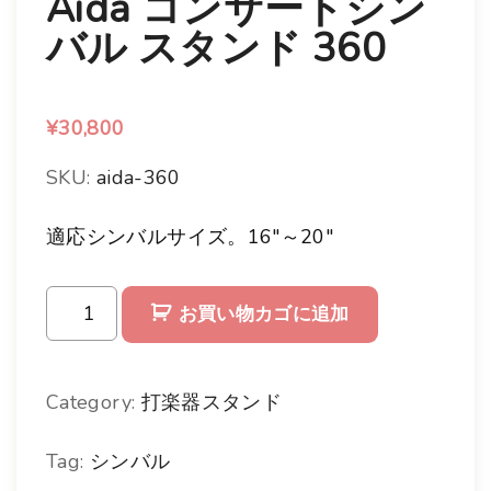
Aida コンサートシン
バル スタンド 360
¥
30,800
SKU:
aida-360
適応シンバルサイズ。16″～20″
A
お買い物カゴに追加
i
d
Category:
打楽器スタンド
a
Tag:
シンバル
コ