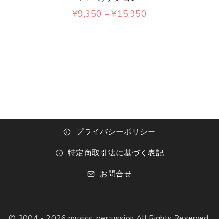
商
で
価
¥
9,350
–
¥
15,950
品
格
き
こ
帯
に
:
ま
の
¥
は
9
す
商
,
複
3
品
5
数
0
に
–
の
¥
は
1
バ
5
複
プライバシーポリシー
,
リ
9
数
特定商取引法に基づく表記
5
エ
0
の
お問合せ
ー
バ
シ
リ
ョ
© 2004 -
2026
musics .percussion All Rights Reserved.