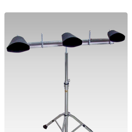
に
:
の
¥
は
2
商
2
複
,
品
0
数
0
に
0
の
–
は
¥
バ
2
複
3
リ
,
数
1
エ
0
の
0
ー
バ
シ
リ
ョ
エ
ン
ー
が
シ