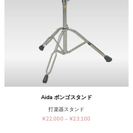
こ
Aida ボンゴスタンド
の
打楽器スタンド
商
価
¥
22,000
–
¥
23,100
品
格
こ
帯