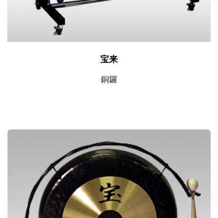
ジ
品
か
ペ
ら
ー
宝来
選
ジ
銅鑼
択
か
で
ら
き
選
ま
択
す
で
き
ま
す