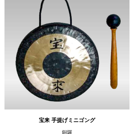
シ
数
き
。
に
ョ
の
ま
オ
は
ン
バ
す
プ
複
は
リ
シ
数
商
エ
ョ
の
品
ー
ン
バ
ペ
シ
は
リ
ー
ョ
商
エ
ジ
ン
品
ー
か
が
ペ
シ
ら
あ
ー
ョ
宝来 手提げミニゴング
選
り
ジ
ン
銅鑼
択