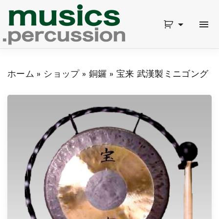
S
k
i
p
ホーム
»
ショップ
»
銅鑼
»
宝来 武漢製ミニゴング
t
o
c
o
n
t
e
n