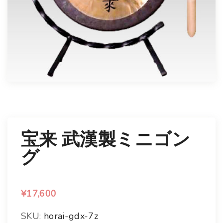
t
宝来 武漢製ミニゴン
グ
¥
17,600
SKU:
horai-gdx-7z