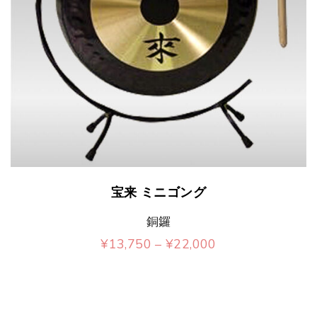
こ
宝来 ミニゴング
の
銅鑼
商
価
¥
13,750
–
¥
22,000
品
格
こ
帯
に
:
の
¥
は
1
商