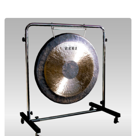
帯
に
:
の
¥
は
4
商
6
複
,
品
2
数
0
に
0
の
–
は
¥
バ
5
複
3
リ
,
数
9
エ
0
の
0
ー
バ
シ
リ
ョ
エ
ン
ー