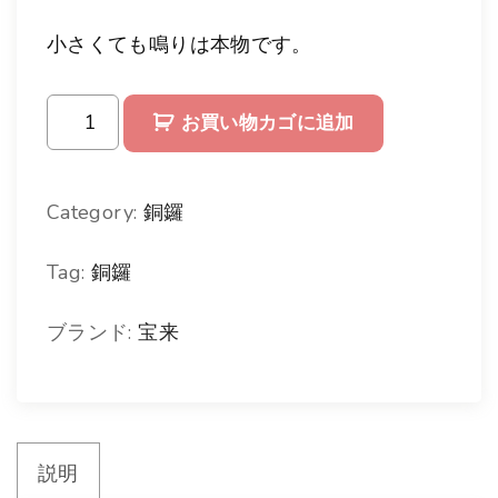
小さくても鳴りは本物です。
宝
お買い物カゴに追加
来
武
Category:
銅鑼
漢
Tag:
銅鑼
製
ミ
ブランド:
宝来
ニ
ゴ
ン
説明
グ