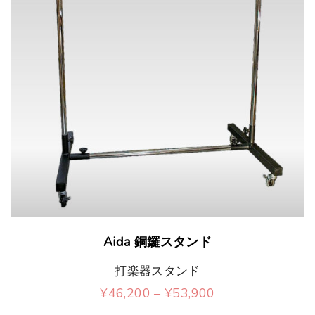
こ
Aida 銅鑼スタンド
の
打楽器スタンド
商
価
¥
46,200
–
¥
53,900
品
格
こ