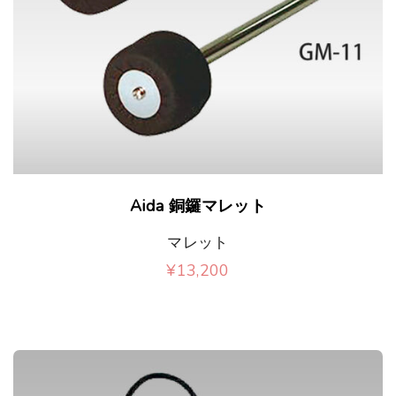
の
0
品
ー
0
ン
バ
ペ
シ
は
リ
ー
ョ
商
エ
ジ
ン
品
ー
か
が
ペ
シ
ら
あ
こ
ー
ョ
Aida 銅鑼マレット
選
り
の
ジ
ン
マレット
択
ま
商
か
が
¥
13,200
で
す
品
ら
あ
こ
き
。
に
選
り
の
ま
オ
は
択
ま
商
す
プ
複
で
す
品