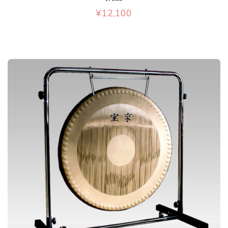
ま
か
が
¥
12,100
で
す
ら
あ
き
。
選
り
ま
オ
択
ま
す
プ
で
す
シ
き
。
ョ
ま
オ
ン
す
プ
は
シ
商
ョ
品
ン
ペ
は
ー
商