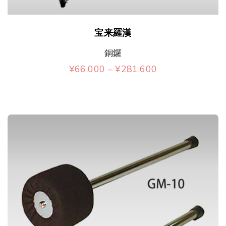
が
シ
あ
こ
ョ
宝来羅漢
り
の
ン
銅鑼
ま
商
が
価
¥
66,000
–
¥
281,600
す
品
格
あ
こ
帯
。
に
:
り
の
¥
オ
は
6
ま
商
6
プ
複
,
す
品
0
シ
数
0
。
に
0
ョ
の
–
オ
は
¥
ン
バ
2
プ
複
8
は
リ
1
シ
数
,
商
エ
6
ョ