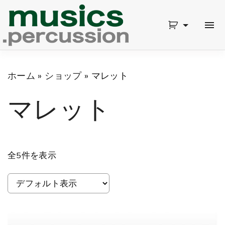
S
k
i
p
ホーム
»
ショップ
»
マレット
t
マレット
o
c
o
n
全5件を表示
t
e
n