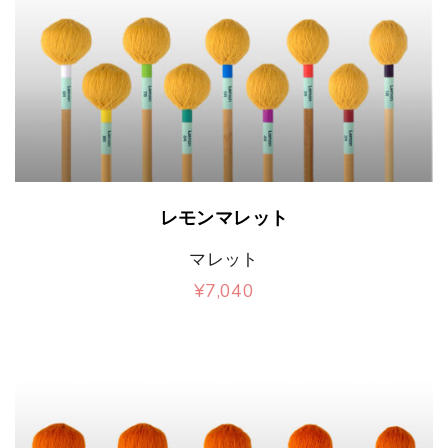
t
こ
レモンマレット
の
マレット
商
¥
7,040
品
こ
に
の
は
商
複
品