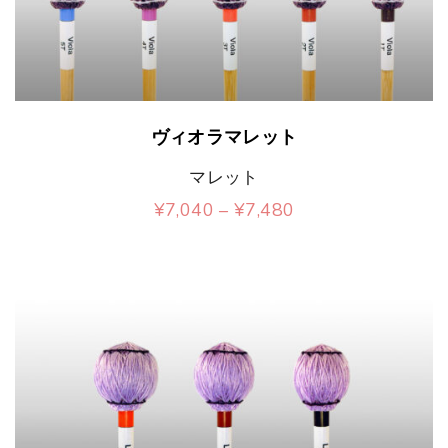
は
す
あ
バ
複
。
り
リ
数
オ
ま
エ
の
こ
プ
ヴィオラマレット
す
ー
バ
の
シ
。
マレット
シ
リ
商
ョ
価
¥
7,040
–
¥
7,480
オ
ョ
エ
品
格
こ
ン
帯
プ
ン
ー
に
:
の
は
¥
シ
が
シ
は
7
商
商
,
ョ
あ
ョ
複
0
品
品
4
ン
り
ン
数
0
に
ペ
–
は
ま
が
の
¥
は
ー
7
商
す
あ
バ
,