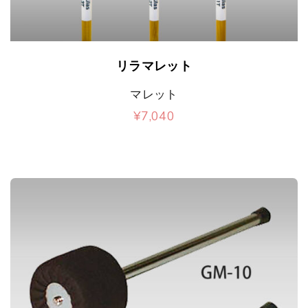
複
ジ
4
品
。
り
リ
8
数
か
0
ペ
オ
ま
エ
の
こ
ら
ー
プ
リラマレット
す
ー
バ
の
選
ジ
シ
。
マレット
シ
リ
商
択
か
ョ
¥
7,040
オ
ョ
エ
品
で
こ
ら
ン
プ
ン
ー
に
き
の
選
は
シ
が
シ
は
ま
商
択
商
ョ
あ
ョ
複
す
品
で
品
ン
り
ン
数
に
き
ペ
は
ま
が
の
は
ま
ー
商
す
あ
バ
複
す
ジ
品
。
り
リ
数