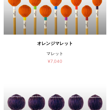
数
に
の
は
バ
複
リ
数
エ
の
こ
オレンジマレット
ー
バ
の
マレット
シ
リ
商
¥
7,040
ョ
エ
品
こ
ン
ー
に
の
が
シ
は
商
あ
ョ
複
品
り
ン
数
に
ま
が
の