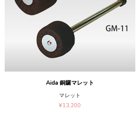
か
ペ
オ
ま
エ
の
ら
ー
プ
す
ー
バ
選
ジ
シ
。
シ
リ
択
か
ョ
オ
ョ
エ
で
ら
ン
プ
ン
ー
き
選
は
シ
が
シ
ま
択
商
ョ
あ
こ
ョ
す
で
Aida 銅鑼マレット
品
ン
り
の
ン
き
ペ
マレット
は
ま
商
が
ま
¥
13,200
ー
商
す
品
あ
こ
す
ジ
品
。
に
り
の
か
ペ
オ
は
ま
商
ら