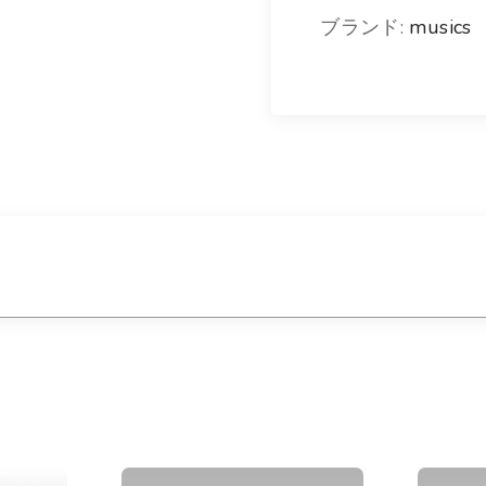
レ
0
ブランド:
musics
ッ
ト
個