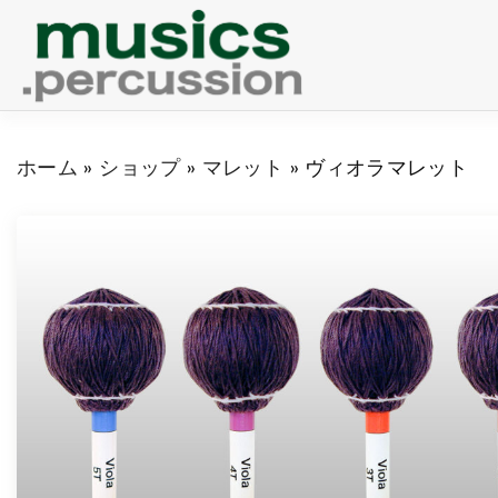
S
k
i
p
ホーム
»
ショップ
»
マレット
»
ヴィオラマレット
t
o
c
o
n
t
e
n