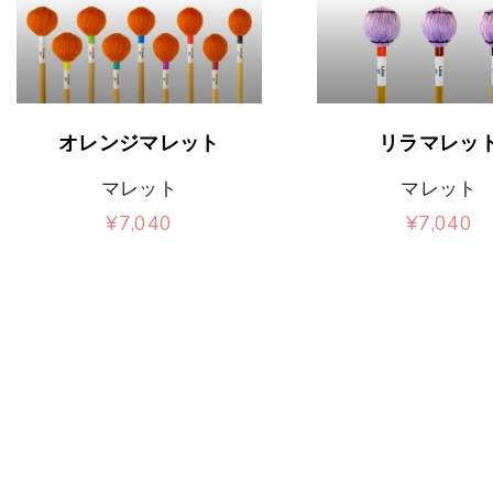
こ
こ
オレンジマレット
リラマレッ
の
の
マレット
マレット
商
商
¥
7,040
¥
7,040
品
品
こ
こ
に
に
の
の
は
は
商
商
複
複
品
品
数
数
に
に
の
の
は
は
バ
バ
複
複