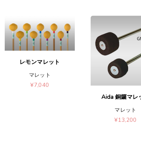
リ
リ
数
数
エ
エ
の
の
ー
ー
バ
バ
シ
シ
リ
リ
ョ
ョ
エ
エ
こ
レモンマレット
ン
ン
ー
ー
の
マレット
が
が
シ
シ
商
¥
7,040
あ
あ
ョ
ョ
品
こ
こ
Aida 銅鑼マレ
り
り
ン
ン
に
の
の
ま
ま
マレット
が
が
は
商
商
¥
13,200
す
す
あ
あ
複
品
品
こ
。
。
り
り
数
に
に
の