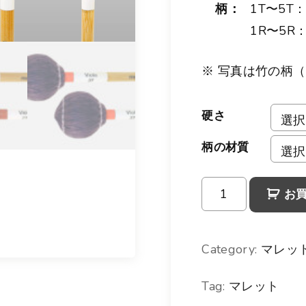
柄：
1T〜5T：
¥
1R〜5R：
7
,
※ 写真は竹の柄
0
4
硬さ
0
柄の材質
–
ヴ
¥
お
ィ
7
オ
,
Category:
マレッ
ラ
4
Tag:
マレット
マ
8