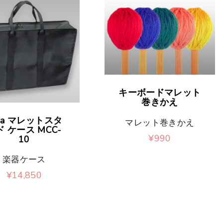
こ
キーボードマレット
の
巻きかえ
商
da マレットスタ
マレット巻きかえ
ド ケース MCC-
品
¥
990
10
こ
に
楽器ケース
の
は
¥
14,850
商
複
品
数
に