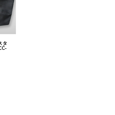
リ
ョ
ョ
エ
ン
ン
ー
が
が
シ
あ
あ
ョ
スタ
り
り
ン
C-
ま
ま
が
す
す
あ
。
。
り
オ
オ
ま
プ
プ
す
シ
シ
。
ョ
ョ
オ