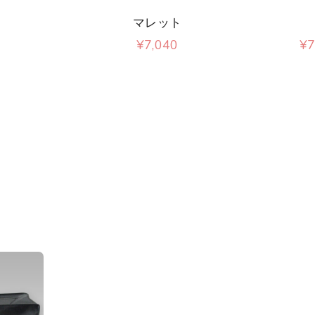
の
の
マレット
商
商
¥
7,040
¥
7
品
品
こ
に
に
の
は
は
商
複
複
品
数
数
に
の
の
は
バ
バ
複
リ
リ
数
エ
エ
の
ー
ー
バ
シ
シ