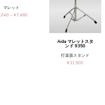
マレット
価
,040
–
¥
7,480
格
こ
帯
:
の
¥
7
商
,
Aida マレットスタ
0
ンド 9350
品
4
0
に
打楽器スタンド
–
¥
¥
31,900
は
7
,
複
4
8
数
0
の
バ