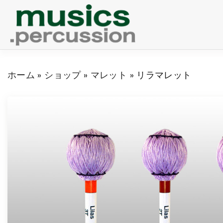
S
k
i
p
ホーム
»
ショップ
»
マレット
»
リラマレット
t
o
c
o
n
t
e
n