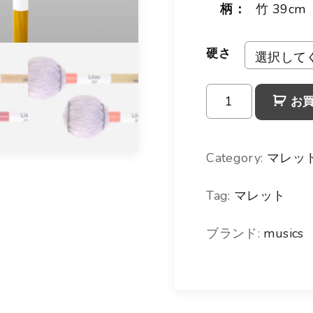
柄：
竹 39cm
硬さ
リ
お
ラ
マ
Category:
マレッ
レ
Tag:
マレット
ッ
ト
ブランド:
musics
個