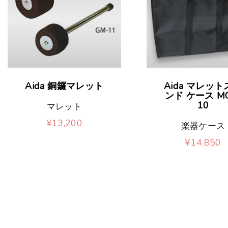
リ
の
ー
ョ
エ
バ
シ
ン
ー
リ
ョ
が
シ
エ
ン
あ
ョ
ー
こ
が
Aida 銅鑼マレット
Aida マレット
り
ン
シ
の
ンド ケース MC
あ
10
ま
マレット
が
ョ
商
り
¥
13,200
す
楽器ケース
あ
ン
品
ま
こ
¥
14,850
。
り
が
に
す
の
オ
ま
あ
は
。
商
プ
す
り
複
オ
品
シ
。
ま
数
プ
に
ョ
オ
す
の
シ
は