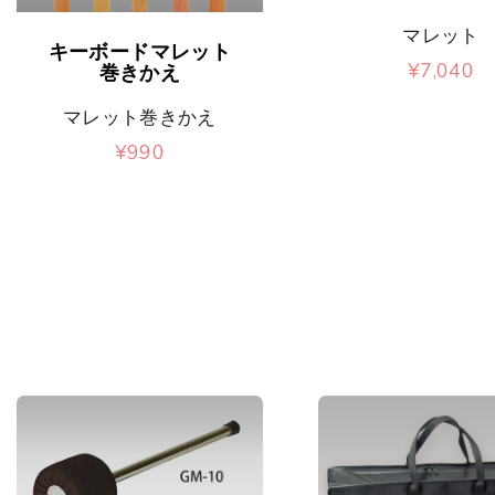
の
こ
マレット
商
キーボードマレット
¥
7,040
の
巻きかえ
品
こ
商
マレット巻きかえ
に
の
品
¥
990
は
商
こ
に
複
品
の
は
数
に
商
複
の
は
品
数
バ
複
に
の
リ
数
は
バ
エ
の
複
リ
ー
バ
数
エ
シ