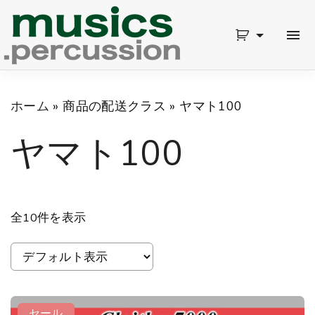
S
k
i
p
ホーム
»
商品の配送クラス
»
ヤマト100
t
ヤマト100
o
c
o
n
全10件を表示
t
e
n
セール