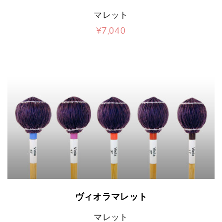
バ
の
マレット
シ
リ
商
¥
7,040
ョ
エ
品
こ
ン
ー
に
の
が
シ
は
商
あ
ョ
複
品
り
ン
数
に
ま
が
の
は
す
あ
バ
複
。
り
リ
数
オ
ま
エ
の
こ
プ
ヴィオラマレット
す
ー
バ
の
シ
。
マレット
シ