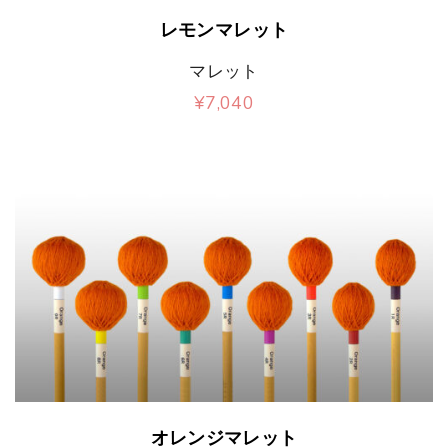
こ
レモンマレット
の
マレット
商
¥
7,040
品
こ
に
の
は
商
複
品
数
に
の
は
バ
複
リ
数
エ
の
こ
オレンジマレット
ー