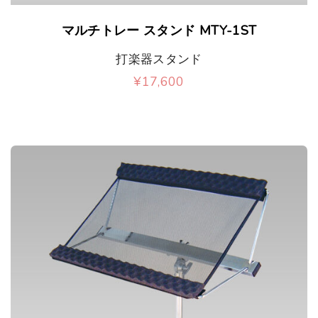
ま
マルチトレー スタンド MTY-1ST
す
打楽器スタンド
¥
17,600