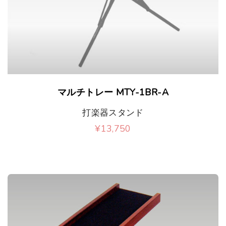
あ
ョ
り
ン
ま
が
す
あ
。
り
マルチトレー MTY-1BR-A
オ
ま
打楽器スタンド
プ
す
¥
13,750
シ
。
ョ
オ
ン
プ
は
シ
商
ョ