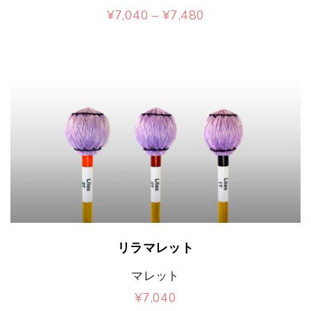
リ
商
ョ
価
¥
7,040
–
¥
7,480
オ
ョ
エ
品
格
こ
ン
帯
プ
ン
ー
に
:
の
は
¥
シ
が
シ
は
7
商
商
,
ョ
あ
ョ
複
0
品
品
4
ン
り
ン
数
0
に
ペ
–
は
ま
が
の
¥
は
ー
7
商
す
あ
バ
,
複
ジ
4
品
。
り
リ
8
数
か
0
ペ
オ
ま
エ
の
こ
ら
ー
プ
リラマレット
す
ー
バ
の
選
ジ
シ
。
マレット
シ
リ
商
択
か
ョ
¥
7,040
オ
ョ
エ
品
で