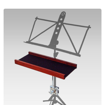
:
の
¥
は
6
商
,
複
6
品
0
数
0
に
–
の
¥
は
9
バ
,
複
9
リ
0
数
0
エ
の
ー
バ
シ
リ
ョ
エ
ン
ー
が
シ