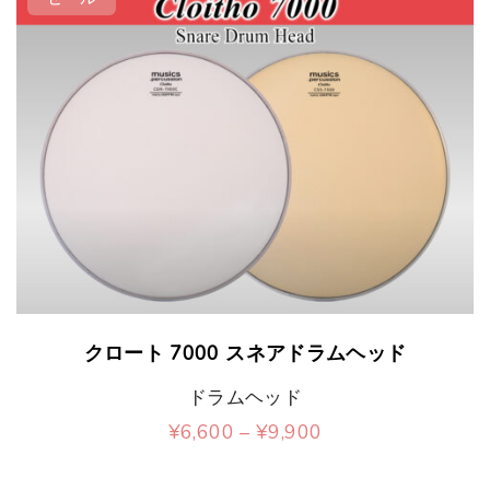
t
こ
クロート 7000 スネアドラムヘッド
の
ドラムヘッド
商
価
¥
6,600
–
¥
9,900
品
格
こ
帯
に