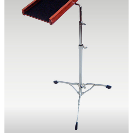
品
ン
ペ
は
ー
商
ジ
品
か
ペ
ら
ー
選
ジ
択
か
で
ら
き
選
ま
択
す
で
き